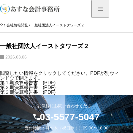
HOME
会社情報閲覧
一般社団法人イーストタワーズ２
一般社団法人イーストタワーズ２
2026.03.06
閲覧したい情報をクリックしてください。PDFが別ウィ
ンドウで開きます。
第１期決算報告書
(PDF)
第２期決算報告書
(PDF)
第３期決算報告書
(PDF)
お気軽にお問い合わせください
03-5577-5047
受付時間：月〜木（祝日除く）09:00〜18:00