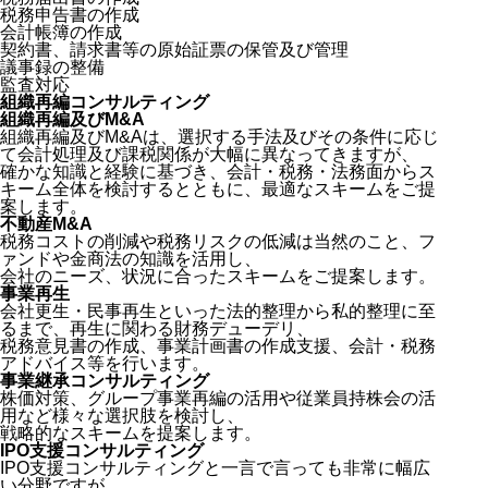
税務申告書の作成
会計帳簿の作成
契約書、請求書等の原始証票の保管及び管理
議事録の整備
監査対応
組織再編コンサルティング
組織再編及びM&A
組織再編及びM&Aは、選択する手法及びその条件に応じ
て会計処理及び課税関係が大幅に異なってきますが、
確かな知識と経験に基づき、会計・税務・法務面からス
キーム全体を検討するとともに、最適なスキームをご提
案します。
不動産M&A
税務コストの削減や税務リスクの低減は当然のこと、フ
ァンドや金商法の知識を活用し、
会社のニーズ、状況に合ったスキームをご提案します。
事業再生
会社更生・民事再生といった法的整理から私的整理に至
るまで、再生に関わる財務デューデリ、
税務意見書の作成、事業計画書の作成支援、会計・税務
アドバイス等を行います。
事業継承コンサルティング
株価対策、グループ事業再編の活用や従業員持株会の活
用など様々な選択肢を検討し、
戦略的なスキームを提案します。
IPO支援コンサルティング
IPO支援コンサルティングと一言で言っても非常に幅広
い分野ですが、