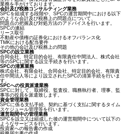
業務を手がけております。
会計及び税務コンサルティング業務
SPCを組成する段階や、SPCの運営期間中における以下
のような会計及び税務上の問題点について、
問題点の把握及び対処方法のアドバイスを行います。
SPCの連結
リース取引
不動産や債権の証券化におけるオフバランス化
TMKにおける配当要件
その他の会計及び税務上の問題
SPCの設立業務
合同会社、特定目的会社、有限責任中間法人、株式会社
等のSPCに関する設立手続きを行います。
SPCの清算業務
株式会社、有限会社、合同会社、特定目的会社、有限責
任中間法人等により設立されたSPCの清算手続を行いま
す。
SPCへの役員派遣業務
SPCに対して、取締役、監査役、職務執行者、理事、監
事等の役員を派遣致します。
資金管理業務
SPCに係る支払手続、契約に基づく支払に関するタイム
スケジュール管理等を行います。
運営期間中の管理業務
SPCを設立又は組成した後の運営期間中について以下の
ようなサービスを行います。
投資家への報告書の作成
税務届出書の作成