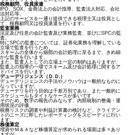
税務顧問、役員派遣
IPO、SOX、金商法上の会計指導、監査法人対応、会社
法対応等、
上記のサービスを一通り提供できる税理士又は役員とし
て、税務顧問又は役員派遣を行います。
監査業務
法定及び任意の会計監査及び業務監査、並びにSPCの監
査。
特にSPCの監査については、証券化業務を理解している
立場で監査を行うため、
スキームの全体から細部の会計処理に至るまで、きめ細
かな監査を行います。
また、監査人としての立場上一定の制約はありますが、
監査上の指導の一環でスキーム及び会計処理に関するア
ドバイスを行います。
デューデリジェンス（Ｄ.Ｄ.）
デューデリジェンスの手法やノウハウは一般的なものに
なっていますが、
デューデリを行う目的は千差万別であり、また一般的に
スケジュールもタイトなケースが多いです。
そのため、数字の報告のみならず、内部統制の整備・運
用状況の評価、
税務リスクの調査や利益計算書の検討など、クライアン
トのニーズに即したレポーティングをスピーディに行い
ます。
株価算定
増資やＭ＆Ａなど株価算定が求められる場面は多々あり
ますが、