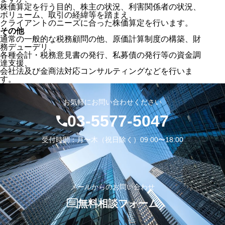
株価算定を行う目的、株主の状況、利害関係者の状況、
ボリューム、取引の経緯等を踏まえ、
クライアントのニーズに合った株価算定を行います。
その他
通常の一般的な税務顧問の他、原価計算制度の構築、財
務デューデリ、
各種会計・税務意見書の発行、私募債の発行等の資金調
達支援、
会社法及び金商法対応コンサルティングなどを行いま
す。
お気軽にお問い合わせください
03-5577-5047
受付時間：月〜木（祝日除く）09:00〜18:00
メールからのお問い合わせ
無料相談フォーム