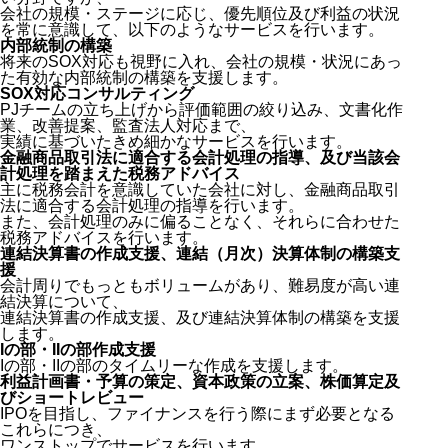
会社の規模・ステージに応じ、優先順位及び利益の状況
を常に意識して、以下のようなサービスを行います。
内部統制の構築
将来のSOX対応も視野に入れ、会社の規模・状況にあっ
た有効な内部統制の構築を支援します。
SOX対応コンサルティング
PJチームの立ち上げから評価範囲の絞り込み、文書化作
業、改善提案、監査法人対応まで、
実績に基づいたきめ細かなサービスを行います。
金融商品取引法に適合する会計処理の指導、及び当該会
計処理を踏まえた税務アドバイス
主に税務会計を意識していた会社に対し、金融商品取引
法に適合する会計処理の指導を行います。
また、会計処理のみに偏ることなく、それらに合わせた
税務アドバイスを行います。
連結決算書の作成支援、連結（月次）決算体制の構築支
援
会計周りでもっともボリュームがあり、難易度が高い連
結決算について、
連結決算書の作成支援、及び連結決算体制の構築を支援
します。
Iの部・IIの部作成支援
Iの部・IIの部のタイムリーな作成を支援します。
利益計画書・予算の策定、資本政策の立案、株価算定及
びショートレビュー
IPOを目指し、ファイナンスを行う際にまず必要となる
これらにつき、
ワンストップでサービスを行います。