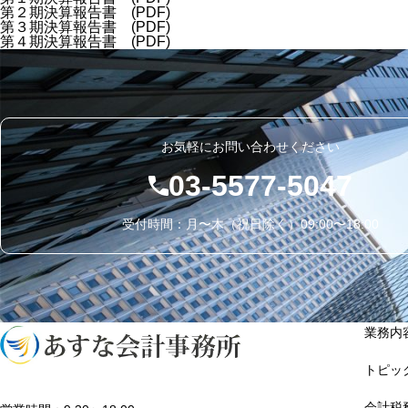
第２期決算報告書 (PDF)
第３期決算報告書 (PDF)
第４期決算報告書 (PDF)
お気軽にお問い合わせください
03-5577-5047
受付時間：月〜木（祝日除く）09:00〜18:00
業務内
トピッ
会計税