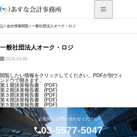
HOME
会社情報閲覧
一般社団法人オーク・ロジ
一般社団法人オーク・ロジ
2026.03.06
閲覧したい情報をクリックしてください。PDFが別ウィ
ンドウで開きます。
第１期決算報告書
(PDF)
第２期決算報告書
(PDF)
第３期決算報告書
(PDF)
第４期決算報告書
(PDF)
第５期決算報告書
(PDF)
お気軽にお問い合わせください
03-5577-5047