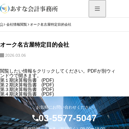
HOME
会社情報閲覧
オーク名古屋特定目的会社
オーク名古屋特定目的会社
2026.03.06
閲覧したい情報をクリックしてください。PDFが別ウィ
ンドウで開きます。
第１期決算報告書
(PDF)
第２期決算報告書
(PDF)
第３期決算報告書
(PDF)
第４期決算報告書
(PDF)
お気軽にお問い合わせください
03-5577-5047
受付時間：月〜木（祝日除く）09:00〜18:00