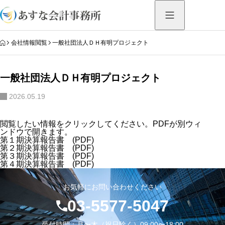
HOME
会社情報閲覧
一般社団法人ＤＨ有明プロジェクト
一般社団法人ＤＨ有明プロジェクト
2026.05.19
閲覧したい情報をクリックしてください。PDFが別ウィ
ンドウで開きます。
第１期決算報告書 (PDF)
第２期決算報告書 (PDF)
第３期決算報告書 (PDF)
第４期決算報告書 (PDF)
お気軽にお問い合わせください
03-5577-5047
受付時間：月〜木（祝日除く）09:00〜18:00