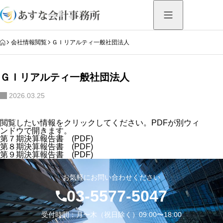
HOME
会社情報閲覧
ＧＩリアルティ一般社団法人
ＧＩリアルティ一般社団法人
2026.03.25
閲覧したい情報をクリックしてください。PDFが別ウィ
ンドウで開きます。
第７期決算報告書 (PDF)
第８期決算報告書 (PDF)
第９期決算報告書 (PDF)
お気軽にお問い合わせください
03-5577-5047
受付時間：月〜木（祝日除く）09:00〜18:00