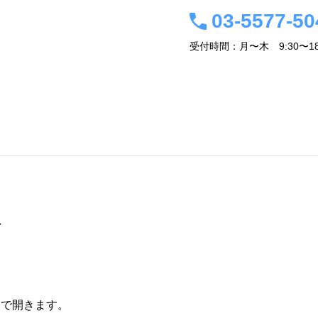
03-5577-50
受付時間：月〜木 9:30〜18
事務所概要・経営者紹介
会計税務情報
アクセス
関連サイト
お問
ト
ウで開きます。