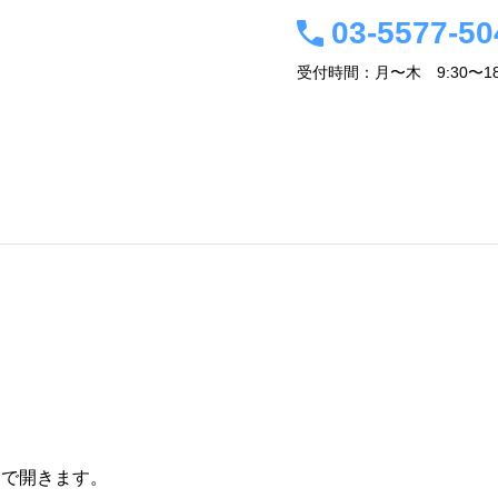
03-5577-50
受付時間：月〜木 9:30〜18
事務所概要・経営者紹介
会計税務情報
アクセス
関連サイト
お問
ウで開きます。