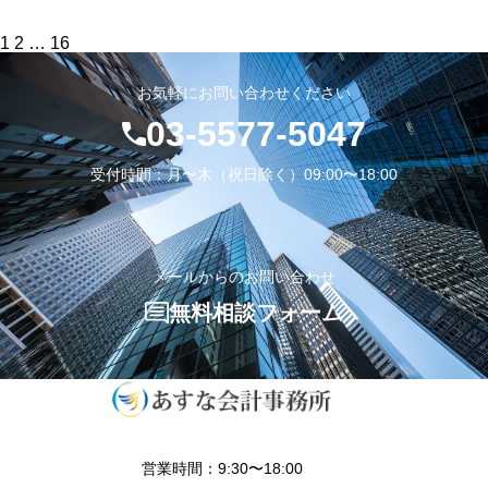
投
1
2
…
16
稿
の
お気軽にお問い合わせください
ペ
ー
03-5577-5047
ジ
送
り
受付時間：月〜木（祝日除く）09:00〜18:00
メールからのお問い合わせ
無料相談フォーム
営業時間：9:30〜18:00