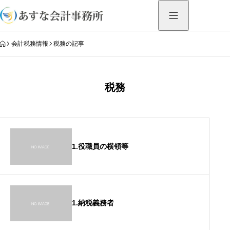
HOME
会計税務情報
税務の記事
税務
1.役職員の横領等
1.納税義務者