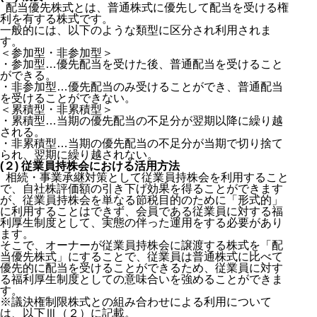
配当優先株式とは、普通株式に優先して配当を受ける権
利を有する株式です。
一般的には、以下のような類型に区分され利用されま
す。
＜参加型・非参加型＞
・参加型…優先配当を受けた後、普通配当を受けること
ができる。
・非参加型…優先配当のみ受けることができ、普通配当
を受けることができない。
＜累積型・非累積型＞
・累積型…当期の優先配当の不足分が翌期以降に繰り越
される。
・非累積型…当期の優先配当の不足分が当期で切り捨て
られ、翌期に繰り越されない。
(２) 従業員持株会における活用方法
相続・事業承継対策として従業員持株会を利用すること
で、自社株評価額の引き下げ効果を得ることができます
が、従業員持株会を単なる節税目的のために「形式的」
に利用することはできず、会員である従業員に対する福
利厚生制度として、実態の伴った運用をする必要があり
ます。
そこで、オーナーが従業員持株会に譲渡する株式を「配
当優先株式」にすることで、従業員は普通株式に比べて
優先的に配当を受けることができるため、従業員に対す
る福利厚生制度としての意味合いを強めることができま
す。
※議決権制限株式との組み合わせによる利用について
は、以下Ⅲ（２）に記載。