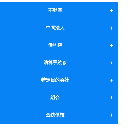
不動産
1.SPCの会計
中間法人
2.リース会計
中間法人
借地権
3.連結会計
借地権
清算手続き
4.SPCの法務
1.合同会社
特定目的会社
5.収益還元法
2.TMKの場合
1.特定目的会社
組合
3.有限責任中間法人
2.注記～一口情報～
1.匿名組合
金銭債権
4.ケイマンSPCの場合
3.法人形態の違い～
2.投資事業組合