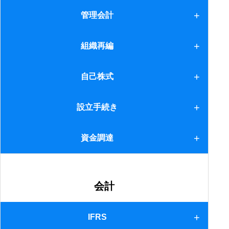
減資
管理会計
1.コスト管理
組織再編
2.導入のポイント
1.分割について
自己株式
2.適格分割の要件
自己株式
設立手続き
3.分割移転資産に関する届出書
設立手続き
資金調達
4.現物出資
1.制度融資等
会計
2.補助金
IFRS