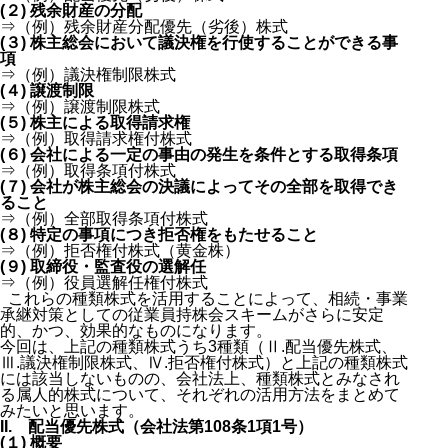
(２) 残余財産の分配
⇒（例）残余財産分配優先（劣後）株式
(３) 株主総会において議決権を行使することができる事
項
⇒（例）議決権制限株式
(４) 譲渡制限
⇒（例）譲渡制限株式
(５) 株主による取得請求権
⇒（例）取得請求権付株式
(６) 会社による一定の事由の発生を条件とする取得条項
⇒（例）取得条項付株式
(７) 会社が株主総会の決議によってその全部を取得でき
ること
⇒（例）全部取得条項付株式
(８) 特定の事項につき拒否権をもたせること
⇒（例）拒否権付株式（黄金株）
(９) 取締役・監査役の選解任
⇒（例）役員選解任権付株式
これらの種類株式を活用することによって、相続・事業
承継対策としての従業員持株会スキームがさらに安定
的、かつ、効果的なものになります。
今回は、上記の種類株式うち3種類（Ⅱ.配当優先株式、
Ⅲ.議決権制限株式、Ⅳ.拒否権付株式）と上記の種類株式
には該当しないものの、会社法上、種類株式とみなされ
る属人的株式について、それぞれの活用方法をまとめて
みたいと思います。
II. 配当優先株式（会社法第108条1項1号）
(１) 概要