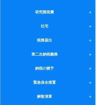
6.白色申告
6.旅行業者
3.がん保険
1.承認及び放棄
研究開発費
7.交換特例
7.旅行業者（海外）
10.養子縁組２
8.買換特例
研究開発費
社宅
8.税率アップの経過措置
11.土地評価単位
9.取得費加算の特例
9.経過措置（２）
社宅
税務届出
12.貸家とその敷地
税務届出
第二次納税義務
13.生命保険金
14.生命保険金２
第二次納税義務
納税の猶予
15.賞与
納税の猶予
緊急保全措置
16.代償分割と換価分割
緊急保全措置
解散清算
17.居住用の土地評価