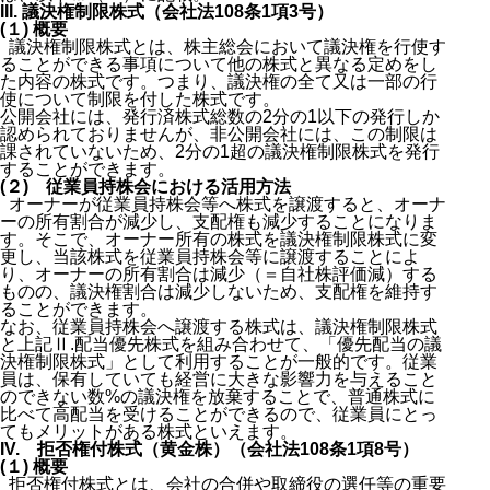
III. 議決権制限株式（会社法108条1項3号）
(１) 概要
議決権制限株式とは、株主総会において議決権を行使す
ることができる事項について他の株式と異なる定めをし
た内容の株式です。つまり、議決権の全て又は一部の行
使について制限を付した株式です。
公開会社には、発行済株式総数の2分の1以下の発行しか
認められておりませんが、非公開会社には、この制限は
課されていないため、2分の1超の議決権制限株式を発行
することができます。
(２) 従業員持株会における活用方法
オーナーが従業員持株会等へ株式を譲渡すると、オーナ
ーの所有割合が減少し、支配権も減少することになりま
す。そこで、オーナー所有の株式を議決権制限株式に変
更し、当該株式を従業員持株会等に譲渡することによ
り、オーナーの所有割合は減少（＝自社株評価減）する
ものの、議決権割合は減少しないため、支配権を維持す
ることができます。
なお、従業員持株会へ譲渡する株式は、議決権制限株式
と上記Ⅱ.配当優先株式を組み合わせて、「優先配当の議
決権制限株式」として利用することが一般的です。従業
員は、保有していても経営に大きな影響力を与えること
のできない数%の議決権を放棄することで、普通株式に
比べて高配当を受けることができるので、従業員にとっ
てもメリットがある株式といえます。
IV. 拒否権付株式（黄金株）（会社法108条1項8号）
(１) 概要
拒否権付株式とは、会社の合併や取締役の選任等の重要