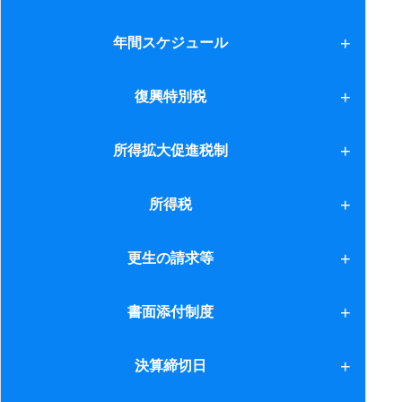
帳簿書類の保存
年間スケジュール
1.個人の場合
復興特別税
2.法人の場合 10月
復興特別税
所得拡大促進税制
2.法人の場合 11月
1.所得拡大促進税制
所得税
2.法人の場合 12月
2.相続（1）
1.非課税措置
更生の請求等
2.法人の場合 １月
3.相続（2）
10.競走馬の譲渡損失
2.法人の場合 2月
更生の請求等
書面添付制度
11.住宅借入金等特別控除
2.法人の場合 3月
書面添付制度
決算締切日
12.住宅借入金等特別控除(2)
2.法人の場合 4月