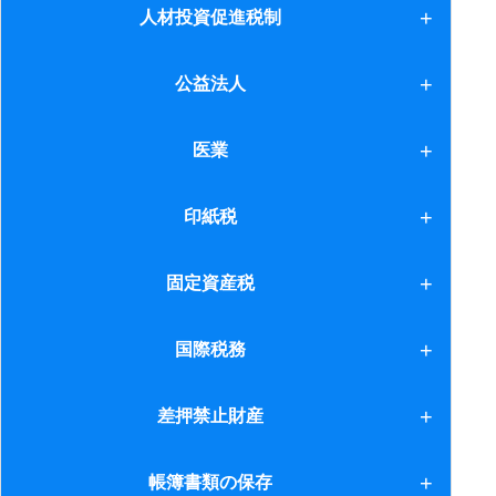
交際費
人材投資促進税制
人材投資促進税制
公益法人
1.公益法人制度改革
医業
2.学校法人会計への寄付金
医業
印紙税
1.概要等
固定資産税
2.平成25年度税制改正
固定資産税
国際税務
1.駐在所と支店
差押禁止財産
2.外国人従業員の採用
差押禁止財産
帳簿書類の保存