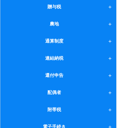
解散清算
贈与税
18.相続財産の把握
19.広大地の評価
1.親族間贈与
農地
2.延納と物納
2.結婚・子育て資金
農地
通算制度
20.未分割財産
3.負担付贈与
連結納税との違い
連結納税
21.二次相続
4.保険料
1.導入の検討
還付申告
22.遺産再分割
5.法人への贈与等
2.開始時等の手続き
23.取引相場のない株式
6.配偶者控除
還付申告
配偶者
3.申告納付
24.株式～原則的評価方式～
7.債務免除
配偶者
附帯税
4.申告納付（２）
25.平成25年度税制改正大綱
1.延滞税等
電子手続き