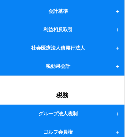
1.概要等
会計基準
2.相違点(1)
会計基準
利益相反取引
3.相違点(2)
利益相反取引
社会医療法人債発行法人
4.相違点(3)
社会医療法人債発行法人
税効果会計
5.相違点(4)
6.賃貸(管理)業
税効果会計
税務
グループ法人税制
1.適用法人
ゴルフ会員権