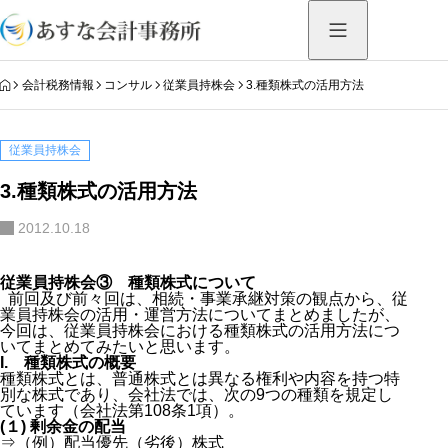
HOME
会計税務情報
コンサル
従業員持株会
3.種類株式の活用方法
従業員持株会
3.種類株式の活用方法
2012.10.18
従業員持株会③ 種類株式について
前回及び前々回は、相続・事業承継対策の観点から、従
業員持株会の活用・運営方法についてまとめましたが、
今回は、従業員持株会における種類株式の活用方法につ
いてまとめてみたいと思います。
I. 種類株式の概要
種類株式とは、普通株式とは異なる権利や内容を持つ特
別な株式であり、会社法では、次の9つの種類を規定し
ています（会社法第108条1項）。
(１) 剰余金の配当
⇒（例）配当優先（劣後）株式