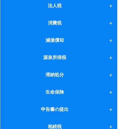
決算締切日
法人税
13.住宅借入金等特別控除(3)
2.法人の場合 5月
14.少人数私募債
1.役職員の横領等
消費税
2.法人の場合 6月
15.国外財産調書制度
2.申告期限の延長の特例
2.法人の場合 7月
1.納税義務者
減価償却
16.障害者控除
2.法人の場合 8月
10.経過措置チェックシート
減価償却
源泉所得税
17.国外中古不動産
2.法人の場合 9月
11.現物出資
1.課税漏れがあった場合
滞納処分
2.居住用財産の譲渡
2.相続があった場合
2.納付等
3.居住用財産の譲渡(2)
1.財産調査
生命保険
3.吸収合併があった場合
4.所得控除
2.権利保護
4.平成22年度税制改正
1.個人
申告書の提出
5.個人事業者
3.差押換
5.平成23年度税制改正
2.法人
申告書の提出
相続税