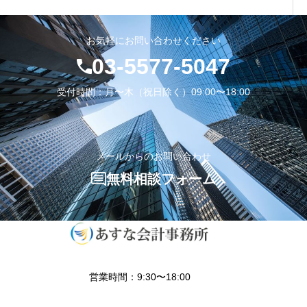
35.胎児の相続権
お気軽にお問い合わせください
03-5577-5047
36.医療法人
受付時間：月〜木（祝日除く）09:00〜18:00
37.生前贈与加算
4.準確定申告
メールからのお問い合わせ
5.相続人
無料相談フォーム
6.寄付した場合
7.相続時精算課税
8.名義書換等
営業時間：9:30〜18:00
9.養子縁組