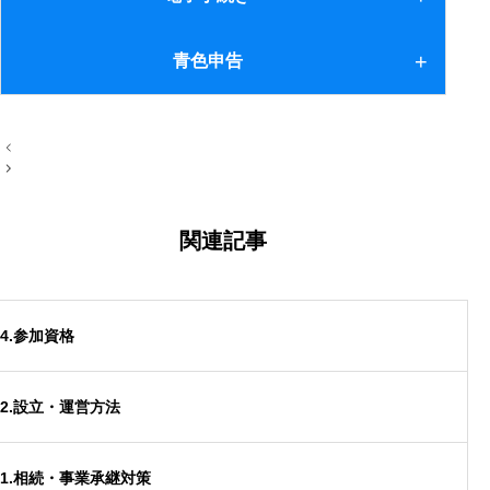
5.資産の時価評価
26.老人ホーム
2.その他
6.繰越欠損金の引継ぎ
電子手続き
青色申告
27.欠格及び廃除
7.地方税の欠損金
28.納税義務の改正
青色申告
投
8.連結グループからの離脱
稿
29.小規模宅地等の特例
ナ
ビ
9.離脱時青色届出
ゲ
3.遺言について
ー
関連記事
シ
ョ
30.小規模宅地等の特例２
ン
31.居住用宅地等の特例
4.参加資格
32.私道
2.設立・運営方法
33.遺留分
1.相続・事業承継対策
34.遺言信託等