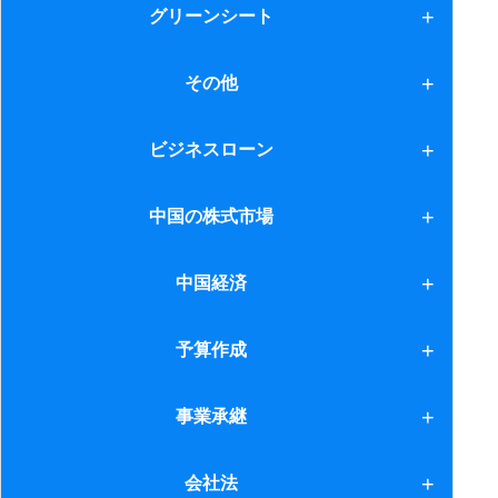
1.クラウドファンディング
グリーンシート
2.クラウドファンディング２
グリーンシート
その他
利息制限法と出資法
ビジネスローン
節税スキーム
ビジネスローン
中国の株式市場
中国の株式市場
中国経済
1.現状分析
予算作成
2.ビジネス戦略
予算作成
事業承継
3.給与計算
事業承継
会社法