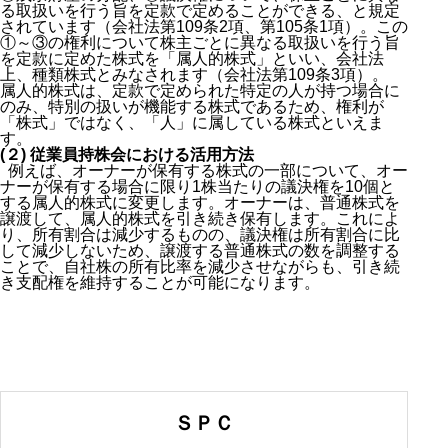
る取扱いを行う旨を定款で定めることができる、と規定
されています（会社法第109条2項、第105条1項）。この
①～③の権利について株主ごとに異なる取扱いを行う旨
を定款に定めた株式を「属人的株式」といい、会社法
上、種類株式とみなされます（会社法第109条3項）。
属人的株式は、定款で定められた特定の人が持つ場合に
のみ、特別の扱いが機能する株式であるため、権利が
「株式」ではなく、「人」に属している株式といえま
す。
(２) 従業員持株会における活用方法
例えば、オーナーが保有する株式の一部について、オー
ナーが保有する場合に限り1株当たりの議決権を10個と
する属人的株式に変更します。オーナーは、普通株式を
譲渡して、属人的株式を引き続き保有します。これによ
り、所有割合は減少するものの、議決権は所有割合に比
して減少しないため、譲渡する普通株式の数を調整する
ことで、自社株の所有比率を減少させながらも、引き続
き支配権を維持することが可能になります。
ＳＰＣ