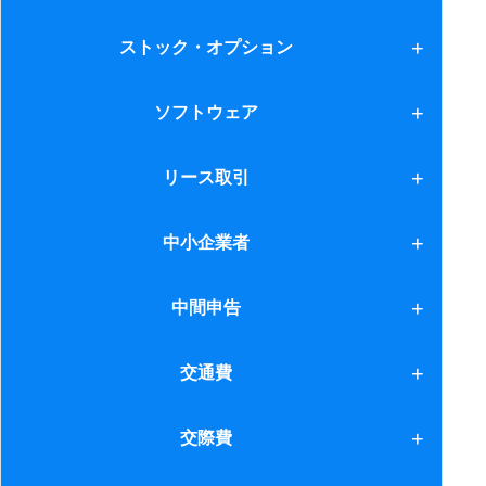
2.譲渡損益調整資産
ゴルフ会員権
ストック・オプション
3.寄付金
ストック・オプション
ソフトウェア
4.受取配当等
ソフトウェア
リース取引
5.自己株式の譲渡等
6.中小企業向け特例措置
リース取引
中小企業者
7.現物分配
中小企業者
中間申告
8.欠損金引継制度
1.消費税
交通費
2.所得・法人税
交通費
交際費