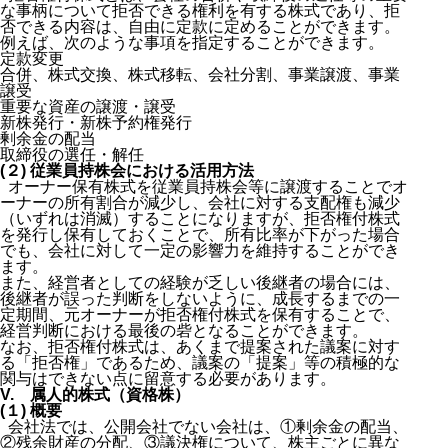
な事柄について拒否できる権利を有する株式であり、拒
否できる内容は、自由に定款に定めることができます。
例えば、次のような事項を指定することができます。
定款変更
合併、株式交換、株式移転、会社分割、事業譲渡、事業
譲受
重要な資産の譲渡・譲受
新株発行・新株予約権発行
剰余金の配当
取締役の選任・解任
(２) 従業員持株会における活用方法
オーナー保有株式を従業員持株会等に譲渡することでオ
ーナーの所有割合が減少し、会社に対する支配権も減少
（いずれは消滅）することになりますが、拒否権付株式
を発行し保有しておくことで、所有比率が下がった場合
でも、会社に対して一定の影響力を維持することができ
ます。
また、経営者としての経験が乏しい後継者の場合には、
後継者が誤った判断をしないように、成長するまでの一
定期間、元オーナーが拒否権付株式を保有することで、
経営判断における最後の砦となることができます。
なお、拒否権付株式は、あくまで提案された議案に対す
る「拒否権」であるため、議案の「提案」等の積極的な
関与はできない点に留意する必要があります。
V. 属人的株式（資格株）
(１) 概要
会社法では、公開会社でない会社は、①剰余金の配当、
②残余財産の分配、③議決権について、株主ごとに異な