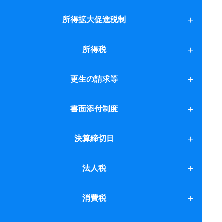
2.法人の場合 10月
復興特別税
所得拡大促進税制
2.法人の場合 11月
1.所得拡大促進税制
所得税
2.法人の場合 12月
2.相続（1）
1.非課税措置
更生の請求等
2.法人の場合 １月
3.相続（2）
10.競走馬の譲渡損失
2.法人の場合 2月
更生の請求等
書面添付制度
11.住宅借入金等特別控除
2.法人の場合 3月
書面添付制度
決算締切日
12.住宅借入金等特別控除(2)
2.法人の場合 4月
決算締切日
法人税
13.住宅借入金等特別控除(3)
2.法人の場合 5月
14.少人数私募債
1.役職員の横領等
消費税
2.法人の場合 6月
15.国外財産調書制度
2.申告期限の延長の特例