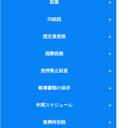
1.公益法人制度改革
医業
2.学校法人会計への寄付金
医業
印紙税
1.概要等
固定資産税
2.平成25年度税制改正
固定資産税
国際税務
1.駐在所と支店
差押禁止財産
2.外国人従業員の採用
差押禁止財産
帳簿書類の保存
帳簿書類の保存
年間スケジュール
1.個人の場合
復興特別税