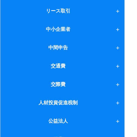
ソフトウェア
リース取引
5.自己株式の譲渡等
6.中小企業向け特例措置
リース取引
中小企業者
7.現物分配
中小企業者
中間申告
8.欠損金引継制度
1.消費税
交通費
2.所得・法人税
交通費
交際費
交際費
人材投資促進税制
人材投資促進税制
公益法人