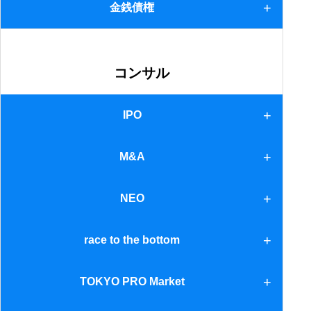
1.匿名組合
金銭債権
2.投資事業組合
金銭債権
コンサル
IPO
IPO
M&A
M&A
NEO
ＮＥＯ
race to the bottom
race to the bottom
TOKYO PRO Market