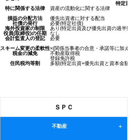
特定目的
特に関係する法律
資産の流動化に関する法律
損益の分配方法
優先出資者に対する配当
社債の発行
必要(特定社債)
海外投資家の制限
あり(特定出資及び優先出資の過半数を国
役員(取締役)の任期
なし
会計監査人の登記
必要
スキーム変更の柔軟性
×(関係当事者の合意・承諾等に加えて資
税金の減免
不動産取得税
登録免許税
住民税均等割
多額(特定出資+優先出資と資本金額が多
ＳＰＣ
不動産