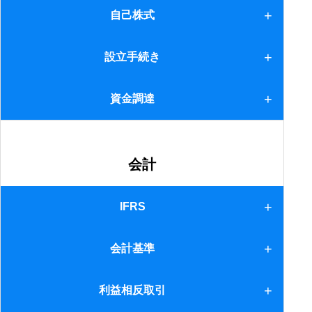
2.導入のポイント
1.分割について
自己株式
2.適格分割の要件
自己株式
設立手続き
3.分割移転資産に関する届出書
設立手続き
資金調達
4.現物出資
1.制度融資等
会計
2.補助金
IFRS
1.概要等
会計基準
2.相違点(1)
会計基準
利益相反取引
3.相違点(2)