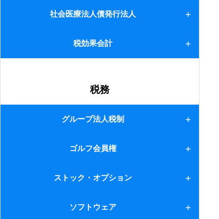
利益相反取引
社会医療法人債発行法人
4.相違点(3)
社会医療法人債発行法人
税効果会計
5.相違点(4)
6.賃貸(管理)業
税効果会計
税務
グループ法人税制
1.適用法人
ゴルフ会員権
2.譲渡損益調整資産
ゴルフ会員権
ストック・オプション
3.寄付金
ストック・オプション
ソフトウェア
4.受取配当等