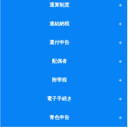
農地
通算制度
20.未分割財産
3.負担付贈与
連結納税との違い
連結納税
21.二次相続
4.保険料
1.導入の検討
還付申告
22.遺産再分割
5.法人への贈与等
2.開始時等の手続き
23.取引相場のない株式
6.配偶者控除
還付申告
配偶者
3.申告納付
24.株式～原則的評価方式～
7.債務免除
配偶者
附帯税
4.申告納付（２）
25.平成25年度税制改正大綱
1.延滞税等
電子手続き
5.資産の時価評価
26.老人ホーム
2.その他
6.繰越欠損金の引継ぎ
電子手続き
青色申告
27.欠格及び廃除
7.地方税の欠損金
28.納税義務の改正
青色申告