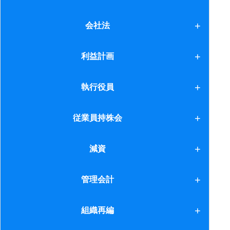
3.給与計算
事業承継
会社法
会社法
利益計画
利益計画
執行役員
執行役員
従業員持株会
1.相続・事業承継対策
減資
2.設立・運営方法
減資
管理会計
3.種類株式の活用方法
1.コスト管理
組織再編
4.参加資格