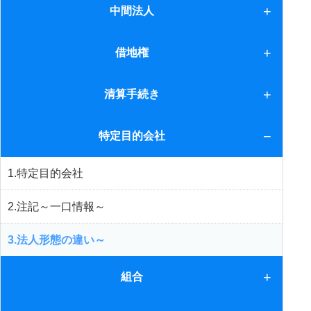
1.SPCの会計
中間法人
2.リース会計
中間法人
借地権
3.連結会計
借地権
清算手続き
4.SPCの法務
1.合同会社
特定目的会社
5.収益還元法
2.TMKの場合
1.特定目的会社
3.有限責任中間法人
2.注記～一口情報～
4.ケイマンSPCの場合
3.法人形態の違い～
組合