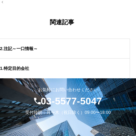
投
8.連結グループからの離脱
稿
29.小規模宅地等の特例
ナ
ビ
9.離脱時青色届出
ゲ
関連記事
3.遺言について
ー
シ
ョ
30.小規模宅地等の特例２
ン
2.注記～一口情報～
31.居住用宅地等の特例
32.私道
1.特定目的会社
33.遺留分
お気軽にお問い合わせください
34.遺言信託等
03-5577-5047
35.胎児の相続権
受付時間：月〜木（祝日除く）09:00〜18:00
36.医療法人