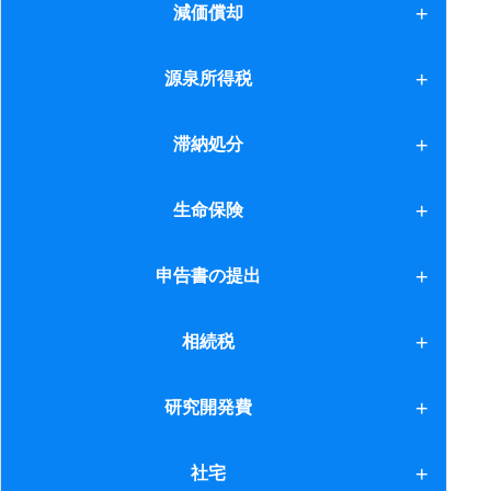
2.法人の場合 7月
1.納税義務者
減価償却
16.障害者控除
2.法人の場合 8月
10.経過措置チェックシート
減価償却
源泉所得税
17.国外中古不動産
2.法人の場合 9月
11.現物出資
1.課税漏れがあった場合
滞納処分
2.居住用財産の譲渡
2.相続があった場合
2.納付等
3.居住用財産の譲渡(2)
1.財産調査
生命保険
3.吸収合併があった場合
4.所得控除
2.権利保護
4.平成22年度税制改正
1.個人
申告書の提出
5.個人事業者
3.差押換
5.平成23年度税制改正
2.法人
申告書の提出
相続税
6.白色申告
6.旅行業者
3.がん保険
1.承認及び放棄
研究開発費
7.交換特例
7.旅行業者（海外）
10.養子縁組２
8.買換特例
研究開発費
社宅
8.税率アップの経過措置