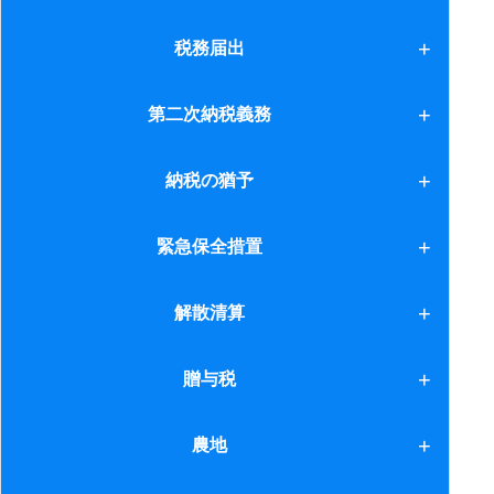
11.土地評価単位
9.取得費加算の特例
9.経過措置（２）
社宅
税務届出
12.貸家とその敷地
税務届出
第二次納税義務
13.生命保険金
14.生命保険金２
第二次納税義務
納税の猶予
15.賞与
納税の猶予
緊急保全措置
16.代償分割と換価分割
緊急保全措置
解散清算
17.居住用の土地評価
解散清算
贈与税
18.相続財産の把握
19.広大地の評価
1.親族間贈与
農地
2.延納と物納
2.結婚・子育て資金