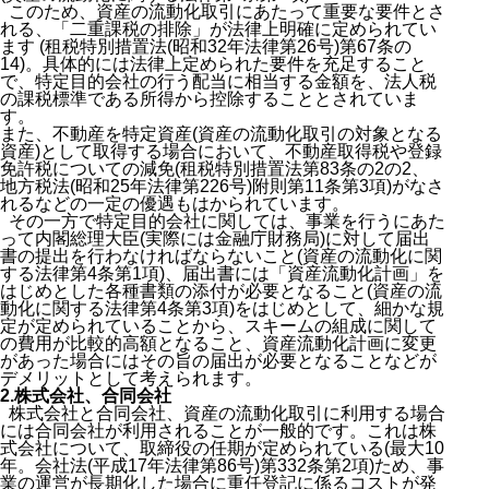
このため、資産の流動化取引にあたって重要な要件とさ
れる、「二重課税の排除」が法律上明確に定められてい
ます (租税特別措置法(昭和32年法律第26号)第67条の
14)。具体的には法律上定められた要件を充足すること
で、特定目的会社の行う配当に相当する金額を、法人税
の課税標準である所得から控除することとされていま
す。
また、不動産を特定資産(資産の流動化取引の対象となる
資産)として取得する場合において、不動産取得税や登録
免許税についての減免(租税特別措置法第83条の2の2、
地方税法(昭和25年法律第226号)附則第11条第3項)がなさ
れるなどの一定の優遇もはかられています。
その一方で特定目的会社に関しては、事業を行うにあた
って内閣総理大臣(実際には金融庁財務局)に対して届出
書の提出を行わなければならないこと(資産の流動化に関
する法律第4条第1項)、届出書には「資産流動化計画」を
はじめとした各種書類の添付が必要となること(資産の流
動化に関する法律第4条第3項)をはじめとして、細かな規
定が定められていることから、スキームの組成に関して
の費用が比較的高額となること、資産流動化計画に変更
があった場合にはその旨の届出が必要となることなどが
デメリットとして考えられます。
2.株式会社、合同会社
株式会社と合同会社、資産の流動化取引に利用する場合
には合同会社が利用されることが一般的です。これは株
式会社について、取締役の任期が定められている(最大10
年。会社法(平成17年法律第86号)第332条第2項)ため、事
業の運営が長期化した場合に重任登記に係るコストが発