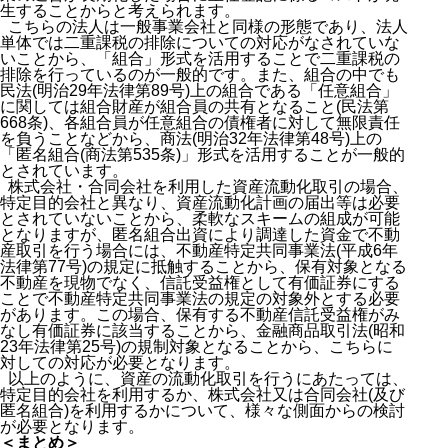
生することからと考えられます。
こちらの法人は一般事業会社と同様の形態であり、法人
単体では二重課税の排除についての対応がなされていな
いことから、「組合」形式を活用することで二重課税の
排除を行っているのが一般的です。また、組合の中でも
民法(明治29年法律第89号)上の組合である「任意組合」
に関しては組合財産が組合員の共有となること(民法第
668条)、各組合員が任意組合の債権者に対して無限責任
を負うことなどから、商法(明治32年法律第48号)上の
「匿名組合(商法第535条)」形式を活用することが一般的
とされています。
株式会社・合同会社を利用した資産流動化取引の場合、
特定目的会社と異なり、資産流動化計画の届出等は必要
とされていないことから、柔軟なスキームの組成が可能
となりますが、匿名組合出資により調達した資金で不動
産取引を行う場合には、不動産特定共同事業法(平成6年
法律第77号)の規定に抵触することから、保有対象となる
不動産を現物でなく、信託受益権として有価証券にする
ことで不動産特定共同事業法の規定の対象外とする必要
があります。この場合、保有する不動産信託受益権がみ
なし有価証券に該当することから、金融商品取引法(昭和
23年法律第25号)の規制対象となることから、こちらに
対しての対応が必要となります。
以上のように、資産の流動化取引を行うにあたっては、
特定目的会社を利用するか、株式会社又は合同会社(及び
匿名組合)を利用するかについて、様々な側面からの検討
が必要となります。
＜まとめ＞