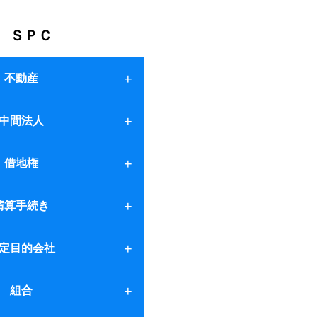
ＳＰＣ
不動産
中間法人
借地権
清算手続き
定目的会社
社
組合
間法人