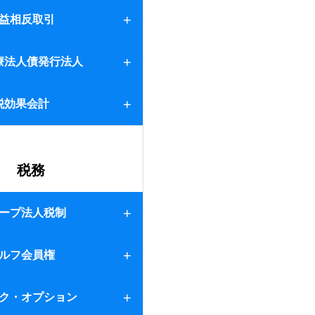
益相反取引
療法人債発行法人
債発行法人
税効果会計
税務
ープ法人税制
ルフ会員権
整資産
ク・オプション