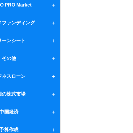
tom
O PRO Market
arket
ドファンディング
ァンディング
リーンシート
ァンディング２
ト
その他
出資法
ジネスローン
ン
国の株式市場
場
中国経済
予算作成