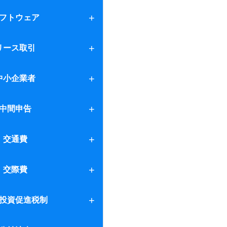
プション
フトウェア
リース取引
譲渡等
け特例措置
中小企業者
中間申告
制度
交通費
税
交際費
投資促進税制