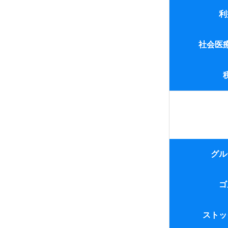
2.相違点(1)
会計基準
利
3.相違点(2)
利益相反取引
社会医
4.相違点(3)
社会医療法人
5.相違点(4)
6.賃貸(管理)業
税効果会計
グル
1.適用法人
ゴ
2.譲渡損益調
ゴルフ会員権
ストッ