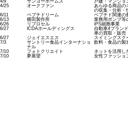
4/9
サンヨーホームズ
戸建・マンショ
4/25
オークファン
あらゆる商品の
の収集・分析・
6/11
ペプチドリーム
ペプチド関連の
6/13
横田製作所
業務用ポンプ等
6/26
リプロセル
iPS細胞事業
6/27
ICDAホールディングス
自動車4ブラン
車の買取・販売
6/27
ジェイエスエス
スイミングスク
7/3
サントリー食品インターナショ
飲料・食品の製
ナル
7/10
フォトクリエイト
ネットを活用し
7/10
夢展望
女性ファッショ