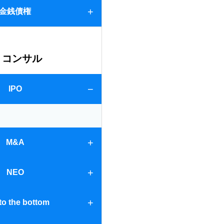
情報～
金銭債権
PCの場合
違い～
合
コンサル
IPO
M&A
NEO
to the bottom