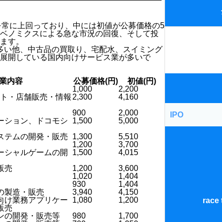
2.注記～一口
1.匿名組合
4.ケイマンS
を常に上回っており、中には初値が公募価格の5
3.法人形態の
2.投資事業組
ベノミクスによる急な市況の回復、そして投
金銭債権
ます。
多い他、中古品の買取り、宅配水、スイミング
展開している国内向けサービス業が多いで
業内容
公募価格(円)
初値(円)
1,000
2,200
イト・店舗販売・情報
2,300
4,160
900
2,000
IPO
ーション、ドコモシ
1,500
5,000
ステムの開発・販売
1,300
5,510
1,200
3,700
ーシャルゲームの開
1,500
4,015
M&A
販売
1,200
3,600
1,020
1,404
930
1,404
の製造・販売
3,940
4,150
ＮＥＯ
向け業務アプリケー
1,080
1,200
race 
販売
ンの開発・販売等
980
1,700