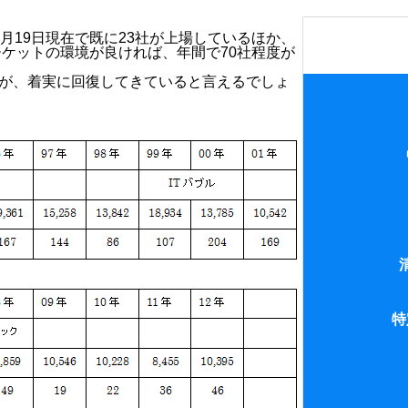
7月19日現在で既に23社が上場しているほか、
ケットの環境が良ければ、年間で70社程度が
んが、着実に回復してきていると言えるでしょ
1.SPCの会計
2.リース会計
中間法人
3.連結会計
借地権
4.SPCの法務
1.合同会社
特
5.収益還元法
2.TMKの場合
1.特定目的会
3.有限責任中