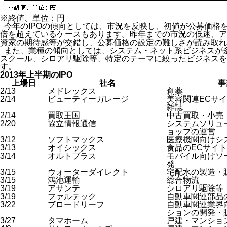
※終値、単位：円
今年のIPOの傾向としては、市況を反映し、初値が公募価格
倍を超えているケースもあります。昨年までの市況の低迷、ア
資家の期待感等が交錯し、公募価格の設定の難しさが読み取れ
また、業種の傾向としては、システム・ネット系ビジネスが
スクール、シロアリ駆除等、特定のテーマに絞ったビジネスを
す。
2013年上半期のIPO
上場日
社名
事
2/13
メドレックス
創薬
2/14
ビューティーガレージ
美容関連ECサ
雑誌
2/14
買取王国
中古買取・小売
2/20
協立情報通信
システムソリュ
ョップの運営
3/12
ソフトマックス
医療機関向けシ
3/13
オイシックス
食品のECサイト
3/14
オルトプラス
モバイル向けソ
発
3/15
ウォーターダイレクト
宅配水の製造・
3/15
鴻池運輸
総合物流
3/19
アサンテ
シロアリ駆除等
3/19
ファルテック
自動車関連部品
3/22
ブロードリーフ
自動車関連業界
ションの開発・
3/27
タマホーム
戸建・マンショ