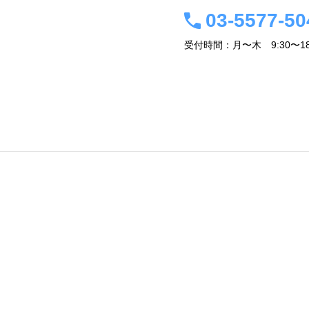
03-5577-50
受付時間：月〜木 9:30〜18
事務所概要・経営者紹介
会計税務情報
アクセス
関連サイト
お問