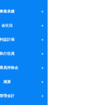
略
事業承継
会社法
利益計画
執行役員
業員持株会
承継対策
減資
方法
管理会計
活用方法