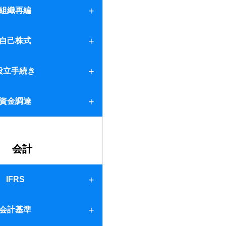
組織再編
ント
て
自己株式
要件
設立手続き
産に関する届出書
資金調達
会計
IFRS
会計基準