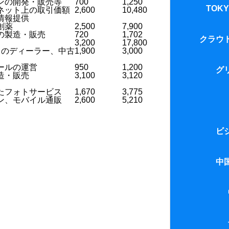
ンの開発・販売等
700
1,250
race to the bot
TOKY
ネット上の取引価額
2,600
10,480
情報提供
創薬
2,500
7,900
の製造・販売
720
1,702
TOKYO PRO M
クラウ
3,200
17,800
ドのディーラー、中古
1,900
3,000
1.クラウドフ
ールの運営
950
1,200
グ
造・販売
3,100
3,120
2.クラウドフ
たフォトサービス
1,670
3,775
グリーンシー
ン、モバイル通販
2,600
5,210
利息制限法と
ビ
節税スキーム
ビジネスロー
中
中国の株式市
1.現状分析